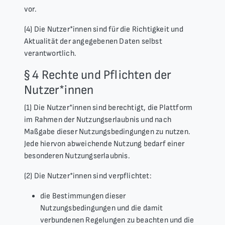
vor.
(4) Die Nutzer*innen sind für die Richtigkeit und
Aktualität der angegebenen Daten selbst
verantwortlich.
§ 4 Rechte und Pflichten der
Nutzer*innen
(1) Die Nutzer*innen sind berechtigt, die Plattform
im Rahmen der Nutzungserlaubnis und nach
Maßgabe dieser Nutzungsbedingungen zu nutzen.
Jede hiervon abweichende Nutzung bedarf einer
besonderen Nutzungserlaubnis.
(2) Die Nutzer*innen sind verpflichtet:
die Bestimmungen dieser
Nutzungsbedingungen und die damit
verbundenen Regelungen zu beachten und die