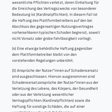
wesentliche Pflichten verletzt, deren Einhaltung für
die Erreichung des Vertragszwecks von besonderer
Bedeutung ist (Kardinalpflichten). In diesem Fall ist
die Haftung des Plattformbetreibers auf den bei
Abschluss des gegenseitigen Nutzungsvertrages
vorhersehbaren typischen Schaden begrenzt, soweit
nicht Vorsatz oder grobe Fahrlässigkeit vorliegt.
(4) Eine etwaige behördliche Haftung gegenüber
dem Plattformbetreiber bleibt von den
vorstehenden Regelungen unberührt.
(5) Ansprüche der Nutzer*innen auf Schadensersatz
sind ausgeschlossen. Hiervon ausgenommen sind
Schadensersatzansprüche der Nutzer*innen aus der
Verletzung des Lebens, des Körpers, der Gesundheit
oder aus der Verletzung wesentlicher
Vertragspflichten (Kardinalpflichten) sowie die
Haftung für sonstige Schäden, die auf einer