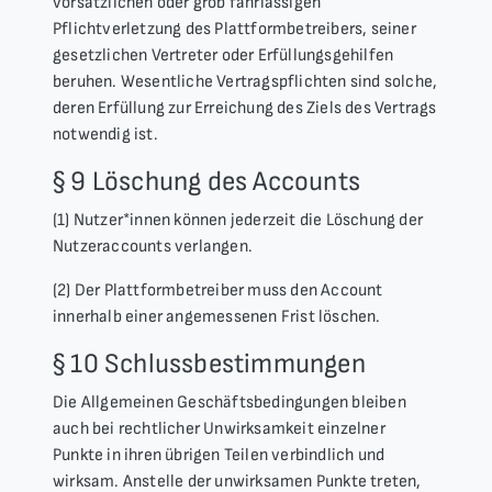
vorsätzlichen oder grob fahrlässigen
Pflichtverletzung des Plattformbetreibers, seiner
gesetzlichen Vertreter oder Erfüllungsgehilfen
beruhen. Wesentliche Vertragspflichten sind solche,
deren Erfüllung zur Erreichung des Ziels des Vertrags
notwendig ist.
§ 9 Löschung des Accounts
(1) Nutzer*innen können jederzeit die Löschung der
Nutzeraccounts verlangen.
(2) Der Plattformbetreiber muss den Account
innerhalb einer angemessenen Frist löschen.
§ 10 Schlussbestimmungen
Die Allgemeinen Geschäftsbedingungen bleiben
auch bei rechtlicher Unwirksamkeit einzelner
Punkte in ihren übrigen Teilen verbindlich und
wirksam. Anstelle der unwirksamen Punkte treten,