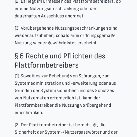
(2) Es liegt im Ermessen des Plattformbetreibers, ob
er eine Nutzungseinschränkung oder den
dauerhaften Ausschluss anordnet.
(3) Vorübergehende Nutzungsbeschränkungen sind
wieder aufzuheben, sobald eine ordnungsgemäße
Nutzung wieder gewährleistet erscheint.
§ 6 Rechte und Pflichten des
Plattformbetreibers
(1) Soweit es zur Behebung von Störungen, zur
Systemadministration und -erweiterung oder aus
Gründen der Systemsicherheit und des Schutzes
von Nutzerdaten erforderlich ist, kann der
Plattformbetreiber die Nutzung vorübergehend
einschränken.
(2) Der Plattformbetreiber ist berechtigt, die
Sicherheit der System-/Nutzerpasswörter und der