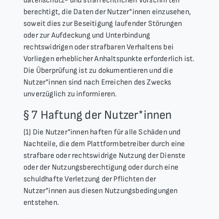
datenschutz- und strafrechtlichen Vorschriften
berechtigt, die Daten der Nutzer*innen einzusehen,
soweit dies zur Beseitigung laufender Störungen
oder zur Aufdeckung und Unterbindung
rechtswidrigen oder strafbaren Verhaltens bei
Vorliegen erheblicher Anhaltspunkte erforderlich ist.
Die Überprüfung ist zu dokumentieren und die
Nutzer*innen sind nach Erreichen des Zwecks
unverzüglich zu informieren.
§ 7 Haftung der Nutzer*innen
(1) Die Nutzer*innen haften für alle Schäden und
Nachteile, die dem Plattformbetreiber durch eine
strafbare oder rechtswidrige Nutzung der Dienste
oder der Nutzungsberechtigung oder durch eine
schuldhafte Verletzung der Pflichten der
Nutzer*innen aus diesen Nutzungsbedingungen
entstehen.