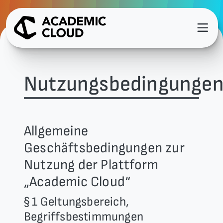
Nutzungsbedingunge
Allgemeine
Geschäftsbedingungen zur
Nutzung der Plattform
„Academic Cloud“
§ 1 Geltungsbereich,
Begriffsbestimmungen