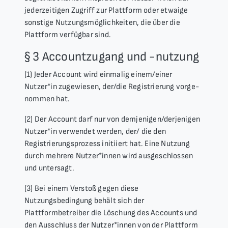
jederzeitigen Zugriff zur Plattform oder etwaige
sonstige Nutzungsmöglichkeiten, die über die
Plattform verfügbar sind.
§ 3 Accountzugang und -nutzung
(1) Jeder Account wird einmalig einem/einer
Nutzer*in zugewiesen, der/die Registrierung vorge-
nommen hat.
(2) Der Account darf nur von demjenigen/derjenigen
Nutzer*in verwendet werden, der/ die den
Registrierungsprozess initiiert hat. Eine Nutzung
durch mehrere Nutzer*innen wird ausgeschlossen
und untersagt.
(3) Bei einem Verstoß gegen diese
Nutzungsbedingung behält sich der
Plattformbetreiber die Löschung des Accounts und
den Ausschluss der Nutzer*innen von der Plattform